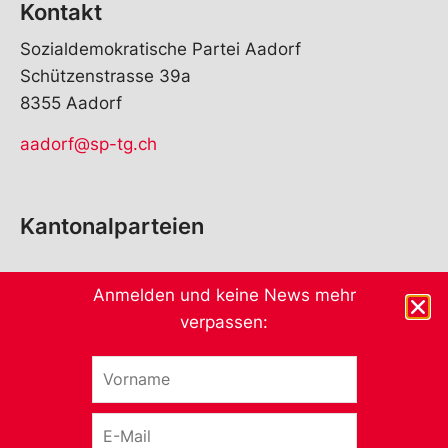
Kontakt
Sozialdemokratische Partei Aadorf
Schützenstrasse 39a
8355 Aadorf
aadorf@sp-tg.ch
Kantonalparteien
Anmelden und keine News mehr
verpassen:
V
o
r
E
n
-
a