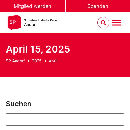
Mitglied werden
Spenden
Sozialdemokratische Partei
Aadorf
April 15, 2025
SP Aadorf
2025
April
Suchen